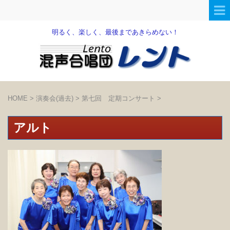
明るく、楽しく、最後まであきらめない！
HOME
>
演奏会(過去)
>
第七回 定期コンサート
>
アルト