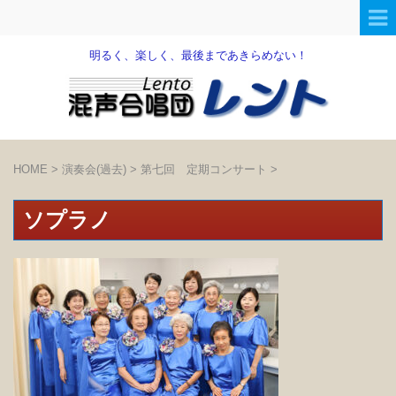
明るく、楽しく、最後まであきらめない！
HOME
>
演奏会(過去)
>
第七回 定期コンサート
>
ソプラノ