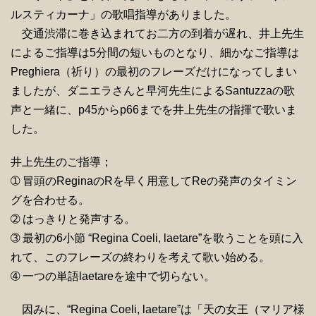
ルスティカーナ」の歌唱指導がありました。
交通渋滞に巻き込まれてお二方の到着が遅れ、井上先生
によるご指導は5分間の短いものとなり、細かなご指導は
Preghiera（祈り）の最初のフレーズだけになってしまい
ましたが、ダニエラさんと早河先生によるSantuzzaの歌
声と一緒に、p45からp66までを井上先生の指揮で歌いま
した。
井上先生のご指導；
➀ 冒頭のReginaのRを早く用意してReの発声のタイミン
グを合わせる。
➁ はっきりと発声する。
➂ 最初の6小節 “Regina Coeli, laetare”を歌うことを頭に入
れて、このフレーズの終わりを考えて歌い始める。
➃ 一つの単語laetareを途中で切らない。
因みに、“Regina Coeli, laetare”は「天の女王（マリア様