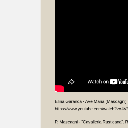
Elīna Garanča - Ave Maria (Mascagni)
https://www.youtube.com/watch?v=
P. Mascagni - "Cavalleria Rusticana". 