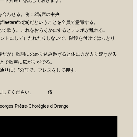
ート共通）を記しておきます。
を合わせる。例：2階席の中央
aetare“の[ta]だということを全員で意識する。
じて歌う。これをおろそかにするとテンポが乱れる。
タメントにして）だれたりしないで、階段を付けてはっきり
要だが）歌詞にのめり込み過ぎると体に力が入り響きが失
とで歌声に広がりがでる。
（言われた通りに）”の前で、ブレスをして押す。
も参考にしてください。 俵
orges Prêtre-Chorégies d'Orange