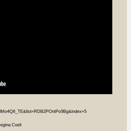
4V3Mo4Q8_TE&list=RDB2POntPo9Bg&index=5
Regina Coeli