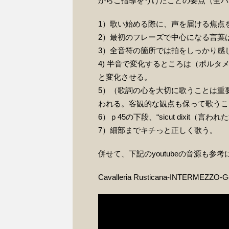
からご指導をうけたことの要点（全パ
1）歌い始める際に、声を届ける焦点
2）最初のフレーズで中心になる言葉は”l
3）全音符の箇所では拍をしっかり感
4) 半音で変化するところは（ポル
と変化させる。
5）（歌詞の心を大切に歌うことは重
われる。客観的な観点も保って歌うこ
6）ｐ45の下段、“sicut dixit
7）細部までキチっと正しく歌う。
併せて、下記のyoutubeの音源
Cavalleria Rusticana-INTERMEZZO-Ge