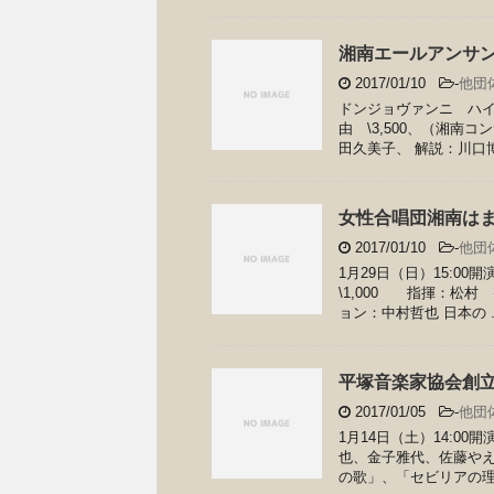
湘南エールアンサン
2017/01/10
-
他団
ドンジョヴァンニ ハイラ
由 \3,500、（湘
田久美子、 解説：川口博、
女性合唱団湘南はま
2017/01/10
-
他団
1月29日（日）15:0
\1,000 指揮：松
ョン：中村哲也 日本の ..
平塚音楽家協会創
2017/01/05
-
他団
1月14日（土）14:0
也、金子雅代、佐藤やえ
の歌」、「セビリアの理 .