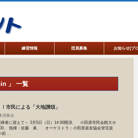
練習情報
団員募集
お知らせ(ブロ
n 」 一覧
う！市民による「大地讃頌」
体演奏会
者に迎えて～ 3月5日（日）14:00開演、 小田原市民会館大ホ
,000、 指揮：佐藤 眞、 オーケストラ：小田原楽友協会管弦楽
 ...