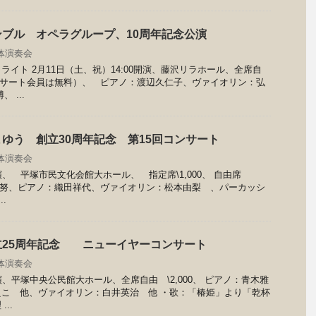
ブル オペラグループ、10周年記念公演
体演奏会
イト 2月11日（土、祝）14:00開演、藤沢リラホール、全席自
南コンサート会員は無料）、 ピアノ：渡辺久仁子、ヴァイオリン：弘
 ...
ゆう 創立30周年記念 第15回コンサート
体演奏会
0開演、 平塚市民文化会館大ホール、 指定席\1,000、 自由席
村 努、ピアノ：織田祥代、ヴァイオリン：松本由梨 、パーカッシ
.
立25周年記念 ニューイヤーコンサート
体演奏会
0開演、平塚中央公民館大ホール、全席自由 \2,000、 ピアノ：青木雅
こ 他、ヴァイオリン：白井英治 他 ・歌：「椿姫」より「乾杯
..