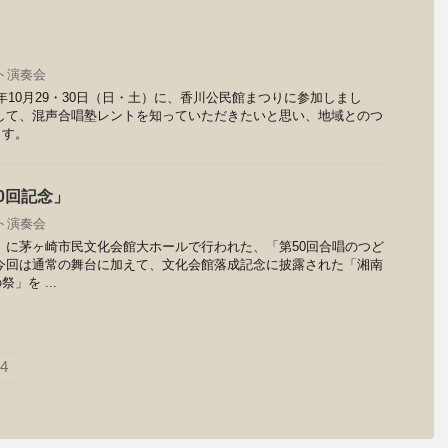
ト演奏会
6年10月29・30日（日・土）に、香川公民館まつりに参加しまし
して、混声合唱塾レントを知っていただきたいと思い、地域とのつ
ます。
0回記念」
ト演奏会
（日）に茅ヶ崎市民文化会館大ホールで行われた、「第50回合唱のつど
今回は通常の舞台に加えて、文化会館落成記念に披露された「湘南
」を ...
4