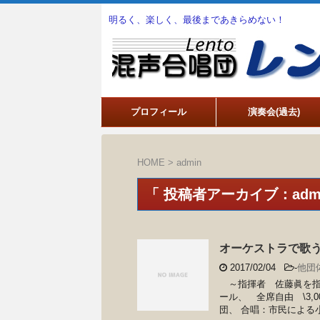
明るく、楽しく、最後まであきらめない！
プロフィール
演奏会(過去)
HOME
>
admin
「 投稿者アーカイブ：admi
オーケストラで歌
2017/02/04
-
他団
～指揮者 佐藤眞を指揮
ール、 全席自由 \3
団、 合唱：市民による小田