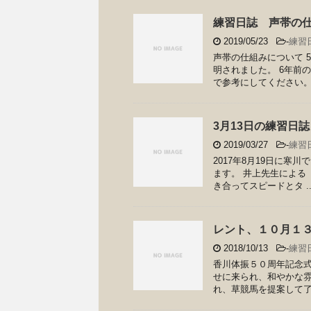
練習日誌 声帯の
2019/05/23
-
練習
声帯の仕組みについて 
明されました。 6年前
で参考にしてください。 
3月13日の練習日誌（
2019/03/27
-
練習
2017年8月19日に
ます。 井上先生による「
き合ってスピードとタ ..
レント、１０月１
2018/10/13
-
練習
香川体振５０周年記念式
せに来られ、和やかな雰
れ、草競馬を提案して了解