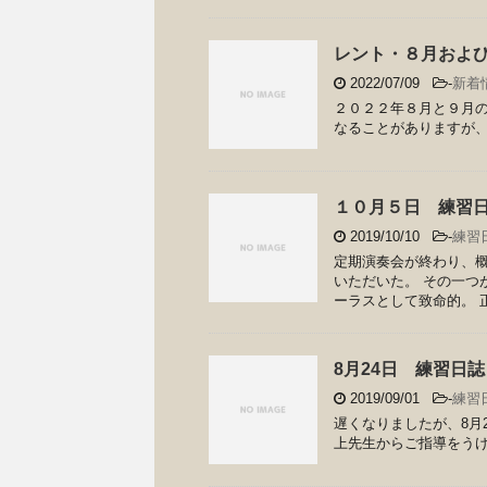
レント・８月およ
2022/07/09
-
新着
２０２２年８月と９月の
なることがありますが、
１０月５日 練習
2019/10/10
-
練習
定期演奏会が終わり、
いただいた。 その一つ
ーラスとして致命的。 正
8月24日 練習日誌
2019/09/01
-
練習
遅くなりましたが、8月24日に演
上先生からご指導をうけ