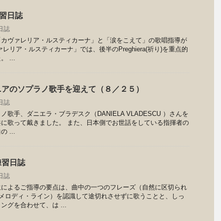
練習日誌
日誌
「カヴァレリア・ルスティカーナ」と「涙をこえて」の歌唱指導が
レリア・ルスティカーナ」では、後半のPreghiera(祈り)を重点的
...
ニアのソプラノ歌手を迎えて（８／２５）
日誌
歌手、ダニエラ・ブラデスク（DANIELA VLADESCU ）さんを
に歌って戴きました。 また、日本側でお世話をしている指揮者の
...
練習日誌
日誌
によるご指導の要点は、曲中の一つのフレーズ（自然に区切られ
=メロディ・ライン）を認識して途切れさせずに歌うことと、しっ
グを合わせて、は ...