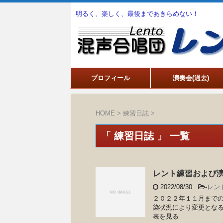
明るく、楽しく、最後まであきらめない！
プロフィール
演奏会(過去)
HOME
>
練習日誌
>
「 練習日誌 」 一覧
レント練習および
2022/08/30
-
レン
２０２２年１１月までの
染状況により変更となる
表を見る