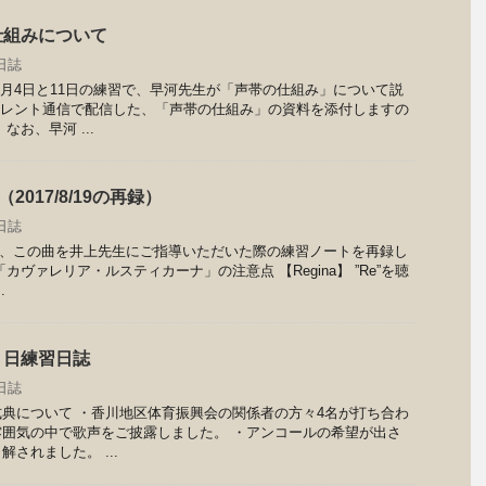
仕組みについて
日誌
5月4日と11日の練習で、早河先生が「声帯の仕組み」について説
のレント通信で配信した、「声帯の仕組み」の資料を添付しますの
なお、早河 ...
2017/8/19の再録）
日誌
寒川で、この曲を井上先生にご指導いただいた際の練習ノートを再録し
カヴァレリア・ルスティカーナ」の注意点 【Regina】 ”Re”を聴
.
３日練習日誌
日誌
典について ・香川地区体育振興会の関係者の方々4名が打ち合わ
囲気の中で歌声をご披露しました。 ・アンコールの希望が出さ
されました。 ...