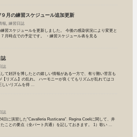
び９月の練習スケジュール追加更新
情報
,
練習日誌
練習スケジュールを更新しました。 今後の感染状況により変更と
７月時点での予定です。 ・練習スケジュール表を見る
日誌
日誌
概して好評を博したとの嬉しい情報がある一方で、有り難い苦言も
が【リズム】の乱れ。 ハーモニーが良くてもリズムが乱れてはコ
しいリズムを得 ...
日誌
習した"Cavalleria Rusticana". Regina Coeliに関して、井
たことの要点（全パート共通）を記しておきます。 1）歌い ...