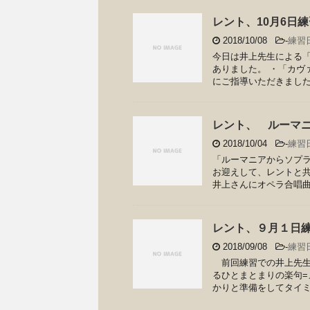
レント、10月6日
2018/10/08
-
練習
今日は井上先生による
ありました。 ・「カヴァ
にご指導いただきました。 
レント、 ルーマ
2018/10/04
-
練習
「ルーマニアからソプラノ
お迎えして、レントと共
井上さんにオペラ合唱曲の 
レント、９月１日
2018/09/08
-
練習
前回練習での井上先生
るひとまとまりの楽句
かりと準備をしてタイミン